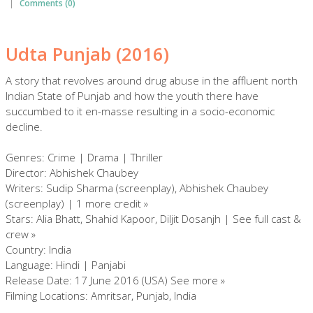
|
Comments (0)
Udta Punjab (2016)
A story that revolves around drug abuse in the affluent north
Indian State of Punjab and how the youth there have
succumbed to it en-masse resulting in a socio-economic
decline.
Genres: Crime | Drama | Thriller
Director: Abhishek Chaubey
Writers: Sudip Sharma (screenplay), Abhishek Chaubey
(screenplay) | 1 more credit »
Stars: Alia Bhatt, Shahid Kapoor, Diljit Dosanjh | See full cast &
crew »
Country: India
Language: Hindi | Panjabi
Release Date: 17 June 2016 (USA) See more »
Filming Locations: Amritsar, Punjab, India