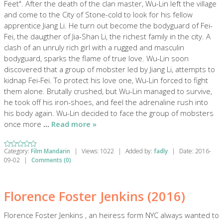
Feet". After the death of the clan master, Wu-Lin left the village
and come to the City of Stone-cold to look for his fellow
apprentice Jiang Li. He turn out become the bodyguard of Fei-
Fei, the daugther of Jia-Shan Li, the richest family in the city. A
clash of an unruly rich girl with a rugged and masculin
bodyguard, sparks the flame of true love. Wu-Lin soon
discovered that a group of mobster led by Jiang Li, attempts to
kidnap Fei-Fei. To protect his love one, Wu-Lin forced to fight
them alone. Brutally crushed, but Wu-Lin managed to survive,
he took off his iron-shoes, and feel the adrenaline rush into
his body again. Wu-Lin decided to face the group of mobsters
once more
...
Read more »
Category:
Film Mandarin
|
Views:
1022
|
Added by:
fadly
|
Date:
2016-
09-02
|
Comments (0)
Florence Foster Jenkins (2016)
Florence Foster Jenkins , an heiress form NYC always wanted to