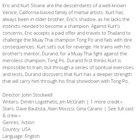
Eric and Kurt Sloane are the descendants of a well-known
Venice, California-based family of martial artists. Kurt has
always been in older brother, Eric's shadow, as he lacks the
instincts needed to become a champion. Against Kurt's
concerns, Eric accepts a paid offer and travels to Thailand to
challenge the Muay Thai champion Tong Po and fails with dire
consequences. Kurt sets out for revenge. He trains with his
brother's mentor, Durand, for a Muay Thai fight against the
merciless champion, Tong Po. Durand first thinks Kurt is
impossible to train, but through a series of spiritual exercises
and tests, Durand discovers that Kurt has a deeper strength
that will carry him through his final showdown with Tong Po.
Director: John Stockwell
Writers: Dimitri Logothetis, Jim McGrath | 1 more credit »
Stars: Dave Bautista, Alain Moussi, Gina Carano | See full cast
& crew »
Genres: Action
Country: USA
Language: English