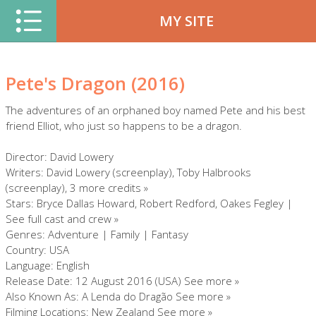
MY SITE
Pete's Dragon (2016)
The adventures of an orphaned boy named Pete and his best
friend Elliot, who just so happens to be a dragon.
Director: David Lowery
Writers: David Lowery (screenplay), Toby Halbrooks
(screenplay), 3 more credits »
Stars: Bryce Dallas Howard, Robert Redford, Oakes Fegley |
See full cast and crew »
Genres: Adventure | Family | Fantasy
Country: USA
Language: English
Release Date: 12 August 2016 (USA) See more »
Also Known As: A Lenda do Dragão See more »
Filming Locations: New Zealand See more »