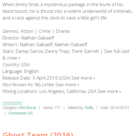
When Jimmy finds a mysterious package in the trunk of his
latest boost, he is thrust into a violent underworld of criminals,
and a race against the clock to save a little girl's life.
Genres: Action | Crime | Drama
Director: Nathan Gabaeff
Writers: Nathan Gabaeff, Nathan Gabaeff
Stars: Danay Garcia, Danny Trejo, Trent Garrett | See full cast
& crew »
Country: USA
Language: English
Release Date: 5 April 2016 (USA) See more »
Also Known As: No Limite See more »
Filming Locations: Los Angeles, California, USA See more »
Category:
Film Barat
|
Views:
771
|
Added by:
fadly
|
Date:
2016-09-01
|
Comments (0)
Ghost Team (2016)