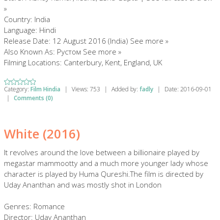
»
Country: India
Language: Hindi
Release Date: 12 August 2016 (India) See more »
Also Known As: Рустом See more »
Filming Locations: Canterbury, Kent, England, UK
Category:
Film Hindia
|
Views:
753
|
Added by:
fadly
|
Date:
2016-09-01
|
Comments (0)
White (2016)
It revolves around the love between a billionaire played by
megastar mammootty and a much more younger lady whose
character is played by Huma Qureshi.The film is directed by
Uday Ananthan and was mostly shot in London
Genres: Romance
Director: Uday Ananthan