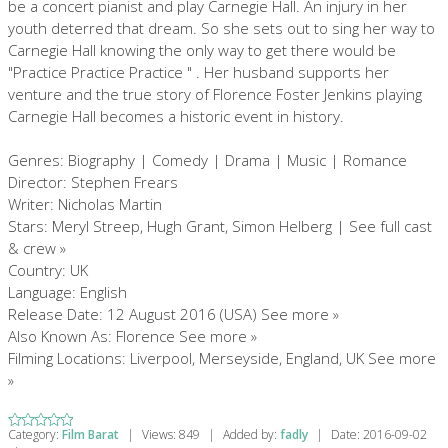
be a concert pianist and play Carnegie Hall. An injury in her
youth deterred that dream. So she sets out to sing her way to
Carnegie Hall knowing the only way to get there would be
"Practice Practice Practice " . Her husband supports her
venture and the true story of Florence Foster Jenkins playing
Carnegie Hall becomes a historic event in history.
Genres: Biography | Comedy | Drama | Music | Romance
Director: Stephen Frears
Writer: Nicholas Martin
Stars: Meryl Streep, Hugh Grant, Simon Helberg | See full cast
& crew »
Country: UK
Language: English
Release Date: 12 August 2016 (USA) See more »
Also Known As: Florence See more »
Filming Locations: Liverpool, Merseyside, England, UK See more
»
Category:
Film Barat
|
Views:
849
|
Added by:
fadly
|
Date:
2016-09-02