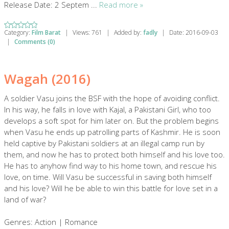
Release Date: 2 Septem
...
Read more »
Category:
Film Barat
|
Views:
761
|
Added by:
fadly
|
Date:
2016-09-03
|
Comments (0)
Wagah (2016)
A soldier Vasu joins the BSF with the hope of avoiding conflict.
In his way, he falls in love with Kajal, a Pakistani Girl, who too
develops a soft spot for him later on. But the problem begins
when Vasu he ends up patrolling parts of Kashmir. He is soon
held captive by Pakistani soldiers at an illegal camp run by
them, and now he has to protect both himself and his love too.
He has to anyhow find way to his home town, and rescue his
love, on time. Will Vasu be successful in saving both himself
and his love? Will he be able to win this battle for love set in a
land of war?
Genres: Action | Romance