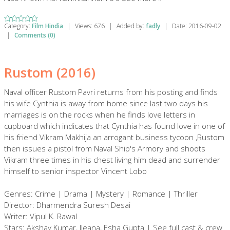
Category:
Film Hindia
|
Views:
676
|
Added by:
fadly
|
Date:
2016-09-02
|
Comments (0)
Rustom (2016)
Naval officer Rustom Pavri returns from his posting and finds
his wife Cynthia is away from home since last two days his
marriages is on the rocks when he finds love letters in
cupboard which indicates that Cynthia has found love in one of
his friend Vikram Makhija an arrogant business tycoon ,Rustom
then issues a pistol from Naval Ship's Armory and shoots
Vikram three times in his chest living him dead and surrender
himself to senior inspector Vincent Lobo
Genres: Crime | Drama | Mystery | Romance | Thriller
Director: Dharmendra Suresh Desai
Writer: Vipul K. Rawal
Stars: Akshay Kumar, Ileana, Esha Gupta | See full cast & crew