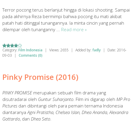
Terror pocong terus berlanjut hingga di lokasi shooting. Sampai
pada akhirnya Reza bermimpi bahwa pocong itu mati akibat
patah hati ditinggal tunangannya. Ia minta cincin yang pernah
dilempar oleh tunanganny
...
Read more »
Category:
Film Indonesia
|
Views:
2655
|
Added by:
fadly
|
Date:
2016-
09-03
|
Comments (0)
Pinky Promise (2016)
PINKY PROMISE
merupakan sebuah film drama yang
disutradarai oleh
Guntur Suharjanto
. Film ini digarap oleh
MP Pro
Pictures
dan dibintangi oleh para pemain ternama Indonesia
diantaranya
Agni Pratistha, Chelsea Islan, Dhea Ananda, Alexandra
Gottardo
, dan
Dhea Seto
.