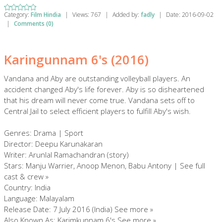
Category:
Film Hindia
|
Views:
767
|
Added by:
fadly
|
Date:
2016-09-02
|
Comments (0)
Karingunnam 6's (2016)
Vandana and Aby are outstanding volleyball players. An
accident changed Aby's life forever. Aby is so disheartened
that his dream will never come true. Vandana sets off to
Central Jail to select efficient players to fulfill Aby's wish.
Genres: Drama | Sport
Director: Deepu Karunakaran
Writer: Arunlal Ramachandran (story)
Stars: Manju Warrier, Anoop Menon, Babu Antony | See full
cast & crew »
Country: India
Language: Malayalam
Release Date: 7 July 2016 (India) See more »
Also Known As: Karimkunnam 6's See more »