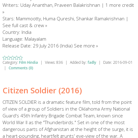
Writers: Uday Ananthan, Praveen Balakrishnan | 1 more credit
»
Stars: Mammootty, Huma Qureshi, Shankar Ramakrishnan |
See full cast & crew »
Country: India
Language: Malayalam
Release Date: 29 July 2016 (India) See more »
Category:
Film Hindia
|
Views:
836
|
Added by:
fadly
|
Date:
2016-09-01
|
Comments (0)
Citizen Soldier (2016)
CITIZEN SOLDIER is a dramatic feature film, told from the point
of view of a group of Soldiers in the Oklahoma Army National
Guard's 45th Infantry Brigade Combat Team, known since
World War II as the "Thunderbirds." Set in one of the most
dangerous parts of Afghanistan at the height of the surge, it is
a heart-pounding, heartfelt grunts' eye-view of the war. A