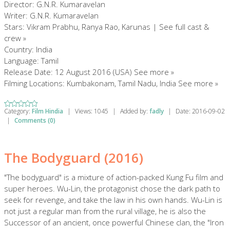
Director: G.N.R. Kumaravelan
Writer: G.N.R. Kumaravelan
Stars: Vikram Prabhu, Ranya Rao, Karunas | See full cast &
crew »
Country: India
Language: Tamil
Release Date: 12 August 2016 (USA) See more »
Filming Locations: Kumbakonam, Tamil Nadu, India See more »
Category:
Film Hindia
|
Views:
1045
|
Added by:
fadly
|
Date:
2016-09-02
|
Comments (0)
The Bodyguard (2016)
"The bodyguard" is a mixture of action-packed Kung Fu film and
super heroes. Wu-Lin, the protagonist chose the dark path to
seek for revenge, and take the law in his own hands. Wu-Lin is
not just a regular man from the rural village, he is also the
Successor of an ancient, once powerful Chinese clan, the "Iron