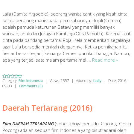
Laila (Damita Argoebie), seorang wanita cantik yang kisah cinta
selalu berujung manis pada pernikahannya. Rojali (Cemen)
adalah pemuda keturunan Betawi yang memiliki banyak
warisan, anak dari Juragan Kambing (Otis Pamutih). Karena jatuh
cinta pada pandang pertama, Rojali rela memberikan segalanya
agar Laila bersedia menikah dengannya. Ketika pernikahan itu
benar-benar terjadi, keluarga Cemen pun ikut bahagia. Namun,
apa yang terjadi saat malam pertama mel
...
Read more »
Category:
Film Indonesia
|
Views:
1357
|
Added by:
fadly
|
Date:
2016-
09-03
|
Comments (0)
Daerah Terlarang (2016)
Film DAERAH TERLARANG
(sebelumnya berjudul Cincong: Cincin
Pocong) adalah sebuah film Indonesia yang disutradarai oleh