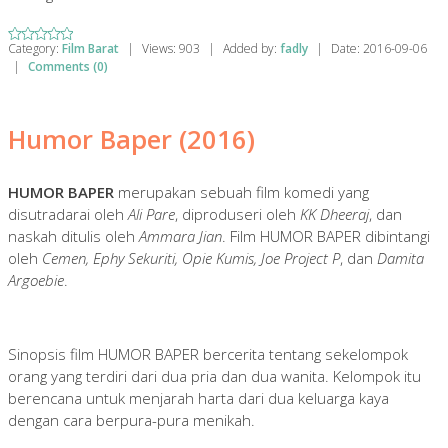
Category:
Film Barat
|
Views:
903
|
Added by:
fadly
|
Date:
2016-09-06
|
Comments (0)
Humor Baper (2016)
HUMOR BAPER
merupakan sebuah film komedi yang
disutradarai oleh
Ali Pare
, diproduseri oleh
KK Dheeraj
, dan
naskah ditulis oleh
Ammara Jian
. Film HUMOR BAPER dibintangi
oleh
Cemen, Ephy Sekuriti, Opie Kumis, Joe Project P
, dan
Damita
Argoebie
.
Sinopsis film HUMOR BAPER bercerita tentang sekelompok
orang yang terdiri dari dua pria dan dua wanita. Kelompok itu
berencana untuk menjarah harta dari dua keluarga kaya
dengan cara berpura-pura menikah.