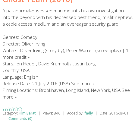
A paranormal-obsessed man mounts his own investigation
into the beyond with his depressed best friend, misfit nephew,
a cable access medium and an overeager security guard.
Genres: Comedy
Director: Oliver Irving
Writers: Oliver Irving (story by), Peter Warren (screenplay) | 1
more credit »
Stars: Jon Heder, David Krumholtz, Justin Long
Country: USA
Language: English
Release Date: 21 July 2016 (USA) See more »
Filming Locations: Brookhaven, Long Island, New York, USA See
more »
Category:
Film Barat
|
Views:
846
|
Added by:
fadly
|
Date:
2016-09-01
|
Comments (0)