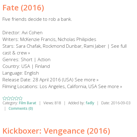
Fate (2016)
Five friends decide to rob a bank.
Director: Avi Cohen
Writers: McKenzie Francis, Nicholas Philipides
Stars: Sara Chafak, Rockmond Dunbar, Rami Jaber | See full
cast & crew »
Genres: Short | Action
Country: USA | Finland
Language: English
Release Date: 28 April 2016 (USA) See more »
Filming Locations: Los Angeles, California, USA See more »
Category:
Film Barat
|
Views:
818
|
Added by:
fadly
|
Date:
2016-09-03
|
Comments (0)
Kickboxer: Vengeance (2016)